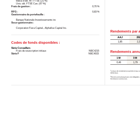
Indice d'obl. MT FTSE (21 %)
Univ. obl. FTSE Can. (67 %)
Frais de gestion :
0,70 %
RFG :
0,83 %
Gestionnaire de portefeuille :
Banque Nationale Investissements inc
Sous-gestionnaire :
Corporation Fiera Capital., Alphafixe Capital Inc.
Rendements par a
AAJ
20
1,85
2,
Codes de fonds disponibles :
Série Conseillers
Frais de souscription initiaux
NBC4215
Rendements annua
Série F
NBC4015
1 M
3 M
0,46
1,79
†
Le taux de rendement, exprimé en taux an
même taux.
‡
Revenu annuel payé par une obligation, o
l’échéance sont exclus.