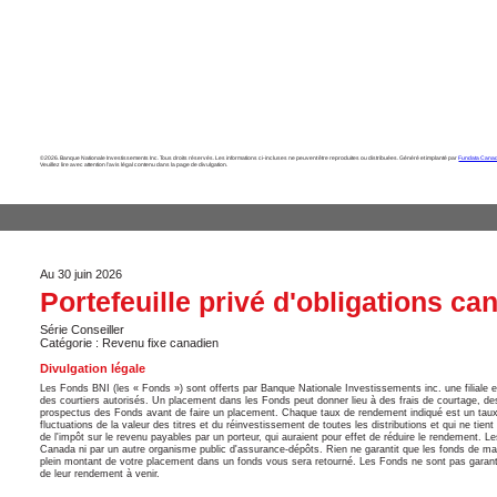
©2026. Banque Nationale Investissements Inc. Tous droits réservés. Les informations ci-incluses ne peuvent être reproduites ou distribuées. Généré et implanté par
Fundata Canad
Veuillez lire avec attention l’avis légal contenu dans la page de divulgation.
Au 30 juin 2026
Portefeuille privé d'obligations c
Série Conseiller
Catégorie : Revenu fixe canadien
Divulgation légale
Les Fonds BNI (les « Fonds ») sont offerts par Banque Nationale Investissements inc. une filiale 
des courtiers autorisés. Un placement dans les Fonds peut donner lieu à des frais de courtage, des c
prospectus des Fonds avant de faire un placement. Chaque taux de rendement indiqué est un taux
fluctuations de la valeur des titres et du réinvestissement de toutes les distributions et qui ne ti
de l'impôt sur le revenu payables par un porteur, qui auraient pour effet de réduire le rendement.
Canada ni par un autre organisme public d'assurance-dépôts. Rien ne garantit que les fonds de marc
plein montant de votre placement dans un fonds vous sera retourné. Les Fonds ne sont pas garantis
de leur rendement à venir.