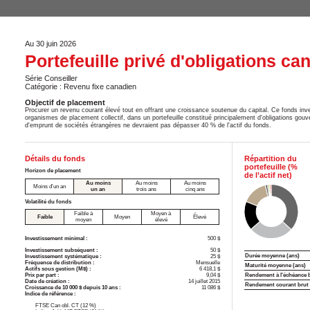
Au 30 juin 2026
Portefeuille privé d'obligations c
Série Conseiller
Catégorie : Revenu fixe canadien
Objectif de placement
Procurer un revenu courant élevé tout en offrant une croissance soutenue du capital. Ce fonds inv
organismes de placement collectif, dans un portefeuille constitué principalement d'obligations go
d'emprunt de sociétés étrangères ne devraient pas dépasser 40 % de l'actif du fonds.
Détails du fonds
Répartition du
portefeuille (%
Horizon de placement
de l’actif net)
Au moins
Au moins
Au moins
Moins d'un an
un an
trois ans
cinq ans
Volatilité du fonds
Faible à
Moyen à
Faible
Moyen
Élevé
moyen
élevé
Investissement minimal :
500 $
Investissement subséquent :
50 $
Durée moyenne (ans)
Investissement systématique :
25 $
Fréquence de distribution :
Mensuelle
Maturité moyenne (ans)
Actifs sous gestion (M$) :
6 418,1 $
Prix par part :
9,04 $
Rendement à l'échéance 
Date de création :
14 juillet 2015
Rendement courant brut
Croissance de 10 000 $ depuis 10 ans :
11 086 $
Indice de référence :
FTSE Can obl. CT (12 %)