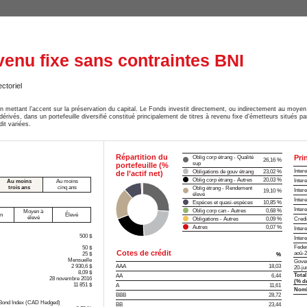
enu fixe sans contraintes BNI
ctoriel
n mettant l’accent sur la préservation du capital. Le Fonds investit directement, ou indirectement au moye
 dérivés, dans un portefeuille diversifié constitué principalement de titres à revenu fixe d’émetteurs situés
it variées.
Répartition du
Pri
Oblig corp étrang - Qualité
26,16 %
sup
portefeuille (%
Inter
Obligations de gouv étrang
23,02 %
de l’actif net)
Oblig corp étrang - Autres
20,03 %
Inter
Au moins
Au moins
trois ans
cinq ans
Oblig étrang - Rendement
Inter
19,10 %
élevé
Inter
Espèces et quasi-espèces
10,85 %
Inter
Oblig corp can - Autres
0,68 %
Moyen à
n
Élevé
élevé
Obligations - Autres
0,09 %
Credi
Autres
0,07 %
Inter
500 $
Inter
Feder
50 $
Cotes de crédit
aoû-
25 $
%
Mensuelle
Gover
2 930,6 $
AAA
18,03
20-ju
8,09 $
Total
AA
6,44
28 novembre 2016
(% de
11 851 $
A
11,61
Nombr
BBB
28,72
 Bond Index (CAD Hedged)
BB
23,44