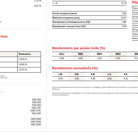
0,75 %
Rép
<= B
11,76
0,97 %
États
Europ
Durée moyenne (ans)
4,82
Améri
Maturité moyenne (ans)
13,87
Cana
†
c.
Rendement à l'échéance brut (%)
4,85
Union
‡
Rendement courant brut (%)
6,09
Afriq
Autre
frais
Autre
Rendements par année civile (%)
Reduction
AAJ
2025
2024
2023
202
0,99
6,02
1,84
5,02
-6,
0,025 %
0,050 %
Rendements annualisés (%)
0,075 %
1 M
3 M
6 M
1 A
3 A
ogramme.
 des actifs.
0,09
2,65
0,99
3,50
4,31
†
Le taux de rendement, exprimé en taux annuel, prévu sur l’obligation si elle est détenue jusqu’à l’échéance. Le calcul p
même taux.
 :
‡
Revenu annuel payé par une obligation, ou une action, représenté en pourcentage de son prix actuel au marché. Les gains
l’échéance sont exclus.
NBC405
NBC505
NBC605
NBC705
NBC5705
NBC335
NBC5405
NBC5505
NBC5605