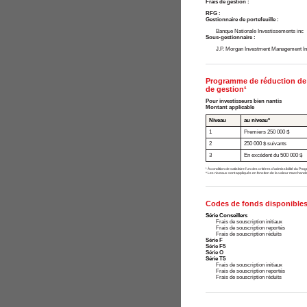
Frais de gestion :
RFG :
Gestionnaire de portefeuille :
Banque Nationale Investissements inc
Sous-gestionnaire :
J.P. Morgan Investment Management In
Programme de réduction de 
de gestion¹
Pour investisseurs bien nantis
Montant applicable
Niveau
au niveau*
1
Premiers 250 000 $
2
250 000 $ suivants
3
En excédent du 500 000 $
¹ À condition de satisfaire l’un des critères d’admissibilité du Pr
* Les niveaux sont appliqués en fonction de la valeur marchande
Codes de fonds disponibles
Série Conseillers
Frais de souscription initiaux
Frais de souscription reportés
Frais de souscription réduits
Série F
Série F5
Série O
Série T5
Frais de souscription initiaux
Frais de souscription reportés
Frais de souscription réduits