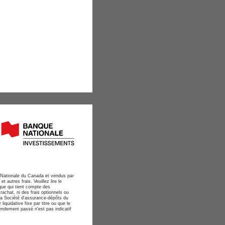
e Nationale du Canada et vendus par
 autres frais. Veuillez lire le
que qui tient compte des
rachat, ni des frais optionnels ou
 la Société d'assurance-dépôts du
quidative fixe par titre ou que le
endement passé n'est pas indicatif