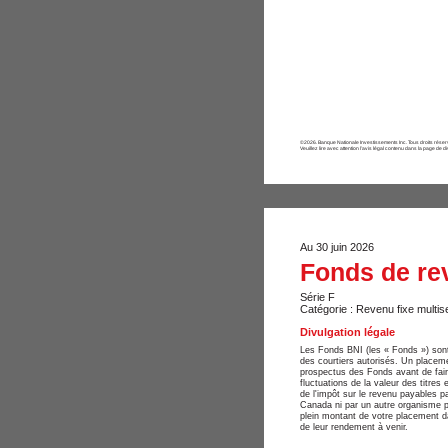
©2026. Banque Nationale Investissements Inc. Tous droits réserv
Veuillez lire avec attention l’avis légal contenu dans la page de di
Au 30 juin 2026
Fonds de rev
Série F
Catégorie : Revenu fixe multise
Divulgation légale
Les Fonds BNI (les « Fonds ») sont
des courtiers autorisés. Un placeme
prospectus des Fonds avant de fai
fluctuations de la valeur des titres
de l'impôt sur le revenu payables p
Canada ni par un autre organisme pu
plein montant de votre placement d
de leur rendement à venir.