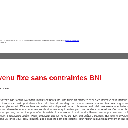
és. Les informations ci-incluses ne peuvent être reproduites ou distribuées. Généré et implanté par
Fundata Canada Inc.
vulgation.
enu fixe sans contraintes BNI
ctoriel
 offerts par Banque Nationale Investissements inc. une filiale en propriété exclusive indirecte de la Banqu
nt dans les Fonds peut donner lieu à des frais de courtage, des commissions de suivi, des frais de gestion et
re un placement. Chaque taux de rendement indiqué est un taux de rendement total composé annuel histori
 et du réinvestissement de toutes les distributions et qui ne tient pas compte des commissions d'achat et de 
ar un porteur, qui auraient pour effet de réduire le rendement. Les titres des Fonds ne sont pas assurés par
blic d'assurance-dépôts. Rien ne garantit que les fonds de marché monétaire pourront maintenir une valeur li
ans un fonds vous sera retourné. Les Fonds ne sont pas garantis, leur valeur fluctue fréquemment et leur r