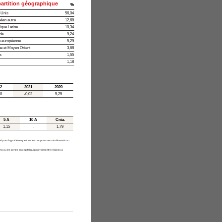
artition géographique
%
-Unis
56,04
éen autre
12,68
que Latine
10,34
da
9,24
 européenne
5,29
ue et Moyen Orient
3,68
s
1,55
1,18
2
2021
2020
38
-0,02
5,25
5 A
10 A
Créa.
1,15
-
1,79
rend pour hypothèse que tous les coupons seront réinvestis au
 ou les pertes en capital qui pourraient être réalisés à