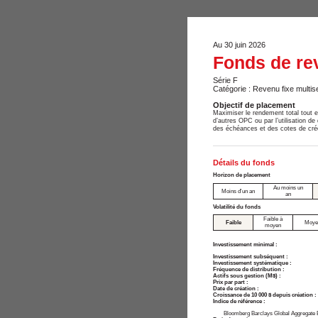
Au 30 juin 2026
Fonds de rev
Série F
Catégorie : Revenu fixe multise
Objectif de placement
Maximiser le rendement total tout e
d’autres OPC ou par l’utilisation de
des échéances et des cotes de créd
Détails du fonds
Horizon de placement
Au moins un
Moins d'un an
an
Volatilité du fonds
Faible à
Faible
Moye
moyen
Investissement minimal :
Investissement subséquent :
Investissement systématique :
Fréquence de distribution :
Actifs sous gestion (M$) :
Prix par part :
Date de création :
Croissance de 10 000 $ depuis création :
Indice de référence :
Bloomberg Barclays Global Aggregate