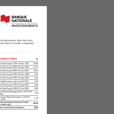
n de placements dans des titres
 partout dans le monde comportant
ncipaux titres
%
est Rate Swap 2.22% 16-Dec-2027
14,38
est Rate Swap 4.06% 15-Sep-2028
13,78
est Rate Swap 2.89% 14-Jun-2029
13,54
est Rate Swap 2.39% 15-Dec-2028
5,59
est Rate Swap 4.23% 15-Sep-2028
5,03
t default swap , due June 20, 2031
4,42
est Rate Swap 2.32% 11-Aug-2030
3,29
est Rate Swap 6.33% 02-Jun-2028
2,83
al National Mrtgage Assoc 4,50 % 01-
1,88
2052
nment Nationl Mrtg Assc 2 4,50 %
1,79
n-2053
 des principaux titres du fonds
66,53
 l’actif net) :
e total de titres détenus :
1232