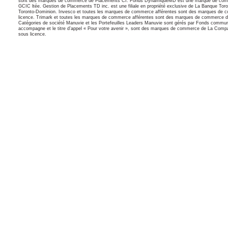
sont des marques de commerce de Placements CI. Fonds DynamiqueMD est une marque de commerce
GCIC ltée. Gestion de Placements TD inc. est une filiale en propriété exclusive de La Banque 
Toronto-Dominion. Invesco et toutes les marques de commerce afférentes sont des marques de c
licence. Trimark et toutes les marques de commerce afférentes sont des marques de commerce 
Catégories de société Manuvie et les Portefeuilles Leaders Manuvie sont gérés par Fonds comm
accompagne et le titre d’appel « Pour votre avenir », sont des marques de commerce de La Compagn
sous licence.