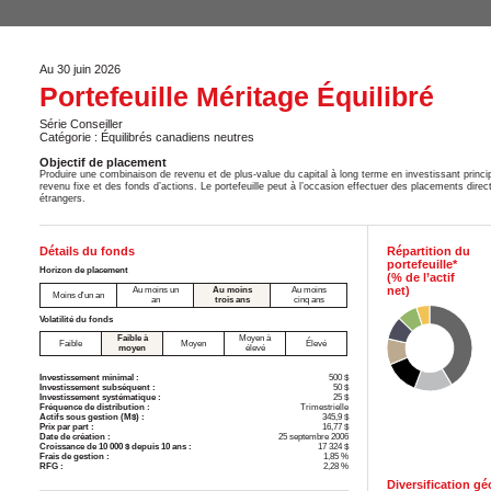
Au 30 juin 2026
Portefeuille Méritage Équilibré
Série Conseiller
Catégorie : Équilibrés canadiens neutres
Objectif de placement
Produire une combinaison de revenu et de plus-value du capital à long terme en investissant princi
revenu fixe et des fonds d’actions. Le portefeuille peut à l’occasion effectuer des placements direct
étrangers.
Détails du fonds
Répartition du
portefeuille*
Horizon de placement
(% de l’actif
net)
Au moins un
Au moins
Au moins
Moins d'un an
an
trois ans
cinq ans
Volatilité du fonds
Faible à
Moyen à
Faible
Moyen
Élevé
moyen
élevé
Investissement minimal :
500 $
Investissement subséquent :
50 $
Investissement systématique :
25 $
Fréquence de distribution :
Trimestrielle
Actifs sous gestion (M$) :
345,9 $
Prix par part :
16,77 $
Date de création :
25 septembre 2006
Croissance de 10 000 $ depuis 10 ans :
17 324 $
Frais de gestion :
1,85 %
RFG :
2,28 %
Diversification g