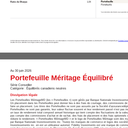
Portefeuille
Ratio de Sharpe
1,04
Portefeuille
*Les données des fonds sous-jacents so
©2026. Banque Nationale Investissements Inc. Tous droits réservés. Les informations ci-incluses ne peuvent être reproduites ou distribuées. Généré et implanté par
Fundata Canad
Veuillez lire avec attention l’avis légal contenu dans la page de divulgation.
Au 30 juin 2026
Portefeuille Méritage Équilibré
Série Conseiller
Catégorie : Équilibrés canadiens neutres
Divulgation légale
Les Portefeuilles MéritageMD (les « Portefeuilles ») sont gérés par Banque Nationale Investissemen
Un placement dans les Portefeuilles peut donner lieu à des frais de courtage, des commissions de sui
faire un placement. Les titres des Portefeuilles ne sont pas assurés par la Société d’assurancedé
Portefeuilles ne sont pas garantis, leur valeur fluctue souvent et leur rendement passé n’est pas i
un taux de rendement total composé annuel historique qui tient compte des fluctuations de la valeur 
pas compte des commissions d’achat et de rachat, des frais de placement ni des frais optionnels ou
réduire le rendement. « Portefeuilles MéritageMD » et le logo de Portefeuilles Méritage sont des
par Banque Nationale Investissements inc. Toutes les marques de commerce et logos des société
Investissements inc. en est un utilisateur autorisé. Fidelity Investments est une marque de co