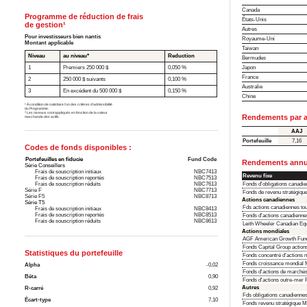
Canada
Programme de réduction de frais
États-Unis
de gestion¹
Autres
Pour investisseurs bien nantis
Royaume-Uni
Montant applicable
Taiwan
Niveau
au niveau*
Reduction
Bermudes
Japon
1
Premiers 250 000 $
0,050 %
France
2
250 000 $ suivants
0,100 %
Australie
3
En excédent du 500 000 $
0,150 %
Chine
¹ À condition de satisfaire l’un des critères d’admissibilité
du Programme.
* Les niveaux sont appliqués en fonction de la valeur
Rendements par a
marchande des actifs.
AAJ
Portefeuille
7,16
Codes de fonds disponibles :
Portefeuilles en fiducie
Fund Code
Rendements annua
Série Conseillers
Frais de souscription initiaux
NBC7413
Revenu fixe
Frais de souscription reportés
NBC7513
Frais de souscription réduits
NBC7613
Fonds d'obligations canadi
Série F
NBC7713
Fonds de revenu stratégiqu
Série F5
NBC8713
Actions canadiennes
Série T5
Fds actions canadiennes to
Frais de souscription initiaux
NBC8413
Frais de souscription reportés
NBC8513
Fonds d'actions canadienne
Frais de souscription réduits
NBC8613
Leith Wheeler Canadian Equ
Actions mondiales
AGF American Growth Fun
Fonds Capital Group actio
Statistiques du portefeuille
Fonds concentré d’actions 
Fonds croissance mondial 
Alpha
-0,02
Fonds d'actions de march
Bêta
0,90
Fonds d'actions outre-me
Autres
R-carré
0,92
Fds obligations canadienne
Écart-type
7,10
Fonds revenu stratégique 