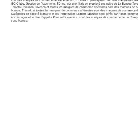
sont des marques de commerce de Placements CI. Fonds DynamiqueMD est une marque de commerce
GCIC ltée. Gestion de Placements TD inc. est une filiale en propriété exclusive de La Banque 
Toronto-Dominion. Invesco et toutes les marques de commerce afférentes sont des marques de c
licence. Trimark et toutes les marques de commerce afférentes sont des marques de commerce 
Catégories de société Manuvie et les Portefeuilles Leaders Manuvie sont gérés par Fonds comm
accompagne et le titre d’appel « Pour votre avenir », sont des marques de commerce de La Compagn
sous licence.