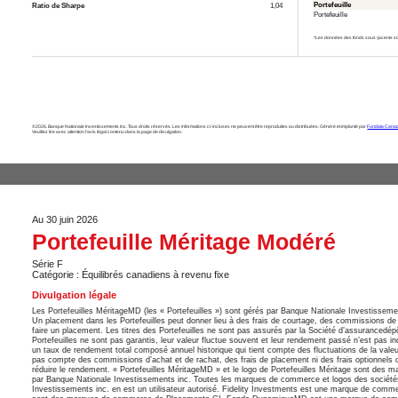
Portefeuille
Ratio de Sharpe
1,04
Portefeuille
*Les données des fonds sous-jacents so
©2026. Banque Nationale Investissements Inc. Tous droits réservés. Les informations ci-incluses ne peuvent être reproduites ou distribuées. Généré et implanté par
Fundata Canad
Veuillez lire avec attention l’avis légal contenu dans la page de divulgation.
Au 30 juin 2026
Portefeuille Méritage Modéré
Série F
Catégorie : Équilibrés canadiens à revenu fixe
Divulgation légale
Les Portefeuilles MéritageMD (les « Portefeuilles ») sont gérés par Banque Nationale Investissemen
Un placement dans les Portefeuilles peut donner lieu à des frais de courtage, des commissions de sui
faire un placement. Les titres des Portefeuilles ne sont pas assurés par la Société d’assurancedé
Portefeuilles ne sont pas garantis, leur valeur fluctue souvent et leur rendement passé n’est pas i
un taux de rendement total composé annuel historique qui tient compte des fluctuations de la valeur 
pas compte des commissions d’achat et de rachat, des frais de placement ni des frais optionnels ou
réduire le rendement. « Portefeuilles MéritageMD » et le logo de Portefeuilles Méritage sont des
par Banque Nationale Investissements inc. Toutes les marques de commerce et logos des société
Investissements inc. en est un utilisateur autorisé. Fidelity Investments est une marque de co