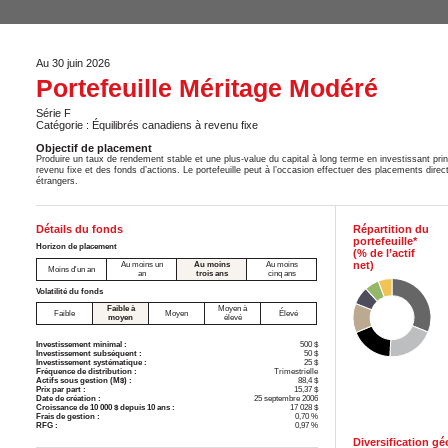
Au 30 juin 2026
Portefeuille Méritage Modéré
Série F
Catégorie : Équilibrés canadiens à revenu fixe
Objectif de placement
Produire un taux de rendement stable et une plus-value du capital à long terme en investissant prin
revenu fixe et des fonds d’actions. Le portefeuille peut à l’occasion effectuer des placements direct
étrangers.
Détails du fonds
Répartition du
portefeuille*
Horizon de placement
(% de l’actif
net)
Au moins un
Au moins
Au moins
Moins d'un an
an
trois ans
cinq ans
Volatilité du fonds
Faible à
Moyen à
Faible
Moyen
Élevé
moyen
élevé
Investissement minimal :
500 $
Investissement subséquent :
50 $
Investissement systématique :
25 $
Fréquence de distribution :
Trimestrielle
Actifs sous gestion (M$) :
88,4 $
Prix par part :
15,37 $
Date de création :
25 septembre 2006
Croissance de 10 000 $ depuis 10 ans :
17 028 $
Frais de gestion :
0,70 %
RFG :
0,97 %
Diversification g