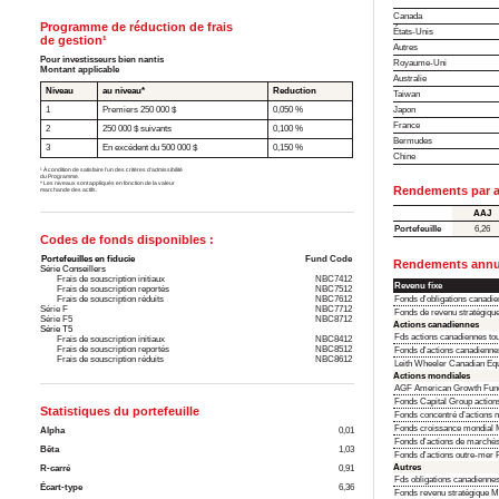
Canada
Programme de réduction de frais
États-Unis
de gestion¹
Autres
Pour investisseurs bien nantis
Royaume-Uni
Montant applicable
Australie
Niveau
au niveau*
Reduction
Taiwan
Japon
1
Premiers 250 000 $
0,050 %
France
2
250 000 $ suivants
0,100 %
Bermudes
3
En excédent du 500 000 $
0,150 %
Chine
¹ À condition de satisfaire l’un des critères d’admissibilité
du Programme.
* Les niveaux sont appliqués en fonction de la valeur
Rendements par a
marchande des actifs.
AAJ
Portefeuille
6,26
Codes de fonds disponibles :
Portefeuilles en fiducie
Fund Code
Rendements annua
Série Conseillers
Frais de souscription initiaux
NBC7412
Revenu fixe
Frais de souscription reportés
NBC7512
Frais de souscription réduits
NBC7612
Fonds d'obligations canadi
Série F
NBC7712
Fonds de revenu stratégiqu
Série F5
NBC8712
Actions canadiennes
Série T5
Fds actions canadiennes to
Frais de souscription initiaux
NBC8412
Frais de souscription reportés
NBC8512
Fonds d'actions canadienne
Frais de souscription réduits
NBC8612
Leith Wheeler Canadian Equ
Actions mondiales
AGF American Growth Fun
Fonds Capital Group actio
Statistiques du portefeuille
Fonds concentré d’actions 
Fonds croissance mondial 
Alpha
0,01
Fonds d'actions de march
Bêta
1,03
Fonds d'actions outre-me
Autres
R-carré
0,91
Fds obligations canadienne
Écart-type
6,36
Fonds revenu stratégique 