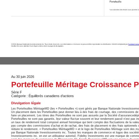
Portefeuille
*Les données des fonds sous-jacents so
©2026. Banque Nationale Investissements Inc. Tous droits réservés. Les informations ci-incluses ne peuvent être reproduites ou distribuées. Généré et implanté par
Fundata Canad
Veuillez lire avec attention l’avis légal contenu dans la page de divulgation.
Au 30 juin 2026
Portefeuille Méritage Croissance 
Série F
Catégorie : Équilibrés canadiens d'actions
Divulgation légale
Les Portefeuilles MéritageMD (les « Portefeuilles ») sont gérés par Banque Nationale Investissemen
Un placement dans les Portefeuilles peut donner lieu à des frais de courtage, des commissions de sui
faire un placement. Les titres des Portefeuilles ne sont pas assurés par la Société d’assurancedé
Portefeuilles ne sont pas garantis, leur valeur fluctue souvent et leur rendement passé n’est pas i
un taux de rendement total composé annuel historique qui tient compte des fluctuations de la valeur 
pas compte des commissions d’achat et de rachat, des frais de placement ni des frais optionnels ou
réduire le rendement. « Portefeuilles MéritageMD » et le logo de Portefeuilles Méritage sont des
par Banque Nationale Investissements inc. Toutes les marques de commerce et logos des société
Investissements inc. en est un utilisateur autorisé. Fidelity Investments est une marque de co