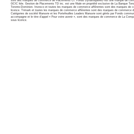
sont des marques de commerce de Placements CI. Fonds DynamiqueMD est une marque de commerce
GCIC ltée. Gestion de Placements TD inc. est une filiale en propriété exclusive de La Banque 
Toronto-Dominion. Invesco et toutes les marques de commerce afférentes sont des marques de c
licence. Trimark et toutes les marques de commerce afférentes sont des marques de commerce 
Catégories de société Manuvie et les Portefeuilles Leaders Manuvie sont gérés par Fonds comm
accompagne et le titre d’appel « Pour votre avenir », sont des marques de commerce de La Compagn
sous licence.