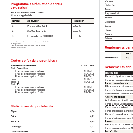
Canada
Programme de réduction de frais
États-Unis
de gestion¹
Autres
Pour investisseurs bien nantis
Royaume-Uni
Montant applicable
Taiwan
Niveau
au niveau*
Reduction
Bermudes
Japon
1
Premiers 250 000 $
0,050 %
Chine
2
250 000 $ suivants
0,100 %
France
3
En excédent du 500 000 $
0,150 %
Suisse
¹ À condition de satisfaire l’un des critères d’admissibilité
du Programme.
* Les niveaux sont appliqués en fonction de la valeur
Rendements par a
marchande des actifs.
AAJ
Portefeuille
10,97
Codes de fonds disponibles :
Portefeuilles en fiducie
Fund Code
Rendements annua
Série Conseillers
Frais de souscription initiaux
NBC7415
Revenu fixe
Frais de souscription reportés
NBC7515
Frais de souscription réduits
NBC7615
Fonds d'obligations canadi
Série F
NBC7715
Fonds de revenu stratégiqu
Série F5
NBC8715
Actions canadiennes
Série T5
Fds actions canadiennes to
Frais de souscription initiaux
NBC8415
Frais de souscription reportés
NBC8515
Fonds d'actions canadienne
Frais de souscription réduits
NBC8615
Leith Wheeler Canadian Equ
Actions mondiales
AGF American Growth Fun
Fonds Capital Group actio
Statistiques du portefeuille
Fonds concentré d’actions 
Fonds croissance mondial 
Alpha
0,00
Fonds d'actions de march
Bêta
0,93
Fonds d'actions outre-me
Autres
R-carré
0,89
Fds obligations canadienne
Écart-type
8,77
Fonds revenu stratégique 
Portefeuille
Ratio de Sharpe
1,40