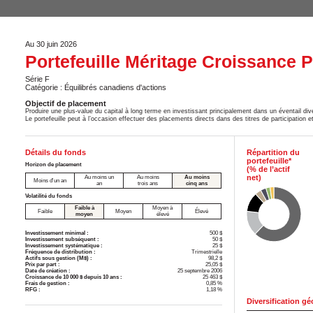
Au 30 juin 2026
Portefeuille Méritage Croissance 
Série F
Catégorie : Équilibrés canadiens d'actions
Objectif de placement
Produire une plus-value du capital à long terme en investissant principalement dans un éventail div
Le portefeuille peut à l’occasion effectuer des placements directs dans des titres de participation e
Détails du fonds
Répartition du
portefeuille*
Horizon de placement
(% de l’actif
net)
Au moins un
Au moins
Au moins
Moins d'un an
an
trois ans
cinq ans
Volatilité du fonds
Faible à
Moyen à
Faible
Moyen
Élevé
moyen
élevé
Investissement minimal :
500 $
Investissement subséquent :
50 $
Investissement systématique :
25 $
Fréquence de distribution :
Trimestrielle
Actifs sous gestion (M$) :
98,2 $
Prix par part :
25,05 $
Date de création :
25 septembre 2006
Croissance de 10 000 $ depuis 10 ans :
25 463 $
Frais de gestion :
0,85 %
RFG :
1,18 %
Diversification g