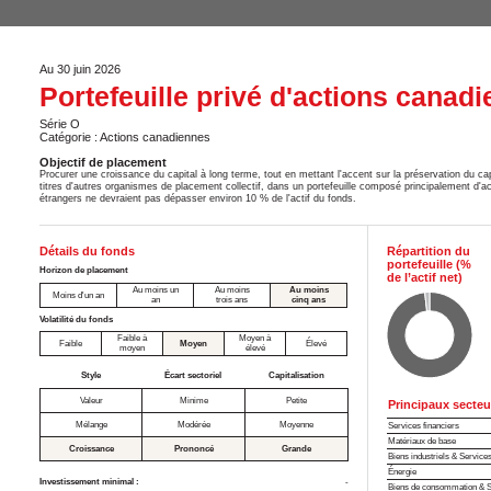
Au 30 juin 2026
Portefeuille privé d'actions canad
Série O
Catégorie : Actions canadiennes
Objectif de placement
Procurer une croissance du capital à long terme, tout en mettant l'accent sur la préservation du c
titres d'autres organismes de placement collectif, dans un portefeuille composé principalement d'
étrangers ne devraient pas dépasser environ 10 % de l'actif du fonds.
Détails du fonds
Répartition du
portefeuille (%
Horizon de placement
de l’actif net)
Au moins un
Au moins
Au moins
Moins d'un an
an
trois ans
cinq ans
Volatilité du fonds
Faible à
Moyen à
Faible
Moyen
Élevé
moyen
élevé
Style
Écart sectoriel
Capitalisation
Valeur
Minime
Petite
Principaux secteu
Mélange
Modérée
Moyenne
Services financiers
Matériaux de base
Croissance
Prononcé
Grande
Biens industriels & Service
Énergie
Investissement minimal :
-
Biens de consommation & S