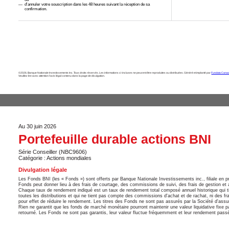
d'annuler votre souscription dans les 48 heures suivant la réception de sa
confirmation.
©2026. Banque Nationale Investissements Inc. Tous droits réservés. Les informations ci-incluses ne peuvent être reproduites ou distribuées. Généré et implanté par
Fundata Canad
Veuillez lire avec attention l’avis légal contenu dans la page de divulgation.
Au 30 juin 2026
Portefeuille durable actions BNI
Série Conseiller (NBC9606)
Catégorie : Actions mondiales
Divulgation légale
Les Fonds BNI (les « Fonds ») sont offerts par Banque Nationale Investissements inc., filiale en
Fonds peut donner lieu à des frais de courtage, des commissions de suivi, des frais de gestion et a
Chaque taux de rendement indiqué est un taux de rendement total composé annuel historique qui tie
toutes les distributions et qui ne tient pas compte des commissions d'achat et de rachat, ni des fra
pour effet de réduire le rendement. Les titres des Fonds ne sont pas assurés par la Société d'as
Rien ne garantit que les fonds de marché monétaire pourront maintenir une valeur liquidative fixe 
retourné. Les Fonds ne sont pas garantis, leur valeur fluctue fréquemment et leur rendement passé 