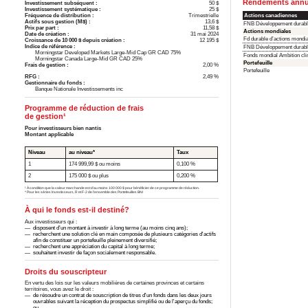
Rendements annua
Investissement subséquent :
50 $
Investissement systématique :
25 $
Actions canadiennes
Fréquence de distribution :
Trimestrielle
Actifs sous gestion (M$) :
13,6 $
FNB Développement durabl
Prix par part :
11,58 $
Actions mondiales
Date de création :
31 mai 2024
Fd durable d’actions mondi
Croissance de 10 000 $ depuis création :
12 195 $
Indice de référence :
FNB Développement durabl
Morningstar Developed Markets Large-Mid Cap GR CAD 75%
Fonds mondial Ambition cli
Morningstar Canada Large-Mid GR CAD 25%
Portefeuille
Frais de gestion :
2,00 %
Portefeuille
RFG :
2,49 %
Gestionnaire du fonds :
Banque Nationale Investissements inc
Programme de réduction de frais
de gestion¹
Pour investisseurs bien nantis
Montant applicable
Niveau
au niveau*
Taux
1
174 999,99 $ ou moins
0,100 %
2
175 000 $ ou plus
0,200 %
¹ À condition que la valeur marchande est d’au moins 100 000 $ pour bénéficier de ce programme de réduction.
* Pour les séries Investisseurs, R et F-2 de l’ensemble des Portefeuilles BNI
À qui le fonds est-il destiné?
Aux investisseurs qui :
disposent d’un montant à investir à long terme (au moins cinq ans);
recherchent une solution clé en main composée de plusieurs catégories d'actifs
afin de constituer un portefeuille pleinement diversifié;
recherchent une appréciation du capital à long terme;
souhaitent investir de façon socialement responsable.
Droits du souscripteur
En vertu des lois sur les valeurs mobilières de certaines provinces et certains
territoires, vous avez le droit :
de résoudre un contrat de souscription de titres d'un fonds dans les deux jours
ouvrables suivant la réception du prospectus simplifié ou de l'aperçu du fonds;
ou