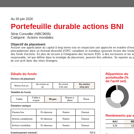
Au 30 juin 2026
Portefeuille durable actions BNI
Série Conseiller (NBC9606)
Catégorie : Actions mondiales
Objectif de placement
Assurer une appréciation du capital à long terme tout en respectant une approche en matière d’inve
principalement dans un éventail diversifié d’OPC canadiens et mondiaux (pouvant inclure des fonds
des fonds d’actions. En plus de recourir à l’intégration des facteurs ESG, à des exclusions et les 
responsable, tel que définis dans la stratégie de placement, peuvent être utilisées. Se reporter au 
de son actif dans des titres étrangers.
Détails du fonds
Répartition du
portefeuille (%
Horizon de placement
de l’actif net)
Au moins un
Au moins
Au moins
Moins d'un an
an
trois ans
cinq ans
Volatilité du fonds
Faible à
Moyen à
Faible
Moyen
Élevé
moyen
élevé
Déviation tactique
Revenu fixe
En dessous
Neutre
Dessus
Rendements par a
Actions canadiennes
En dessous
Neutre
Dessus
AAJ
20
Actions mondiales
En dessous
Neutre
Dessus
8,28
3,
Investissement minimal :
500 $