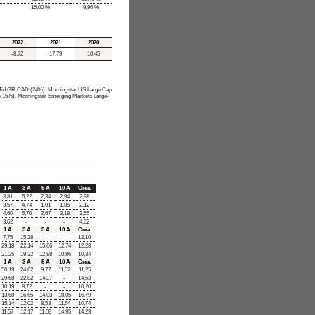
15,00 %
9,96 %
2022
2021
2020
-8,72
17,79
10,45
Mid GR CAD (24%), Morningstar US Large Cap
16%), Morningstar Emerging Markets Large-
1 A
3 A
5 A
10 A
Créa.
3,81
6,22
2,34
2,94
2,98
3,57
4,74
1,01
1,85
2,12
4,60
6,70
2,67
3,18
3,55
3,62
-
-
-
4,02
1 A
3 A
5 A
10 A
Créa.
7,75
15,28
-
-
12,10
29,18
22,14
15,66
12,74
12,28
21,25
19,32
12,88
10,86
10,34
1 A
3 A
5 A
10 A
Créa.
50,19
24,62
9,77
11,52
11,25
29,68
22,82
14,37
-
14,53
10,19
8,72
-
-
10,20
13,68
16,65
14,03
18,05
16,79
15,14
12,02
8,53
11,64
10,74
11,57
12,17
11,03
14,95
14,23