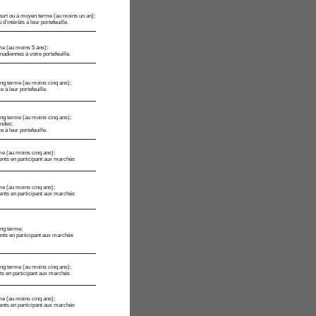
court ou à moyen terme (au moins un an);
d’intérêts à leur portefeuille.
me (au moins 5 ans);
nadiennes à votre portefeuille.
long terme (au moins cinq ans);
e à leur portefeuille.
long terme (au moins cinq ans);
endes;
e à leur portefeuille.
me (au moins cinq ans);
ents en participant aux marchés
me (au moins cinq ans);
ents en participant aux marchés
ong terme;
ents en participant aux marchés
long terme (au moins cinq ans);
ts en participant aux marchés
me (au moins cinq ans);
ents en participant aux marchés