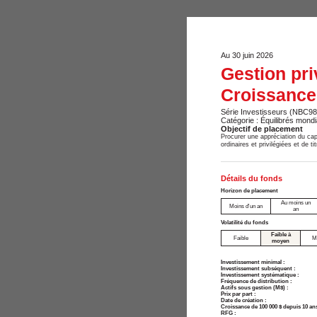
Au 30 juin 2026
Gestion pri
Croissance
Série Investisseurs (NBC98
Catégorie : Équilibrés mondi
Objectif de placement
Procurer une appréciation du capi
ordinaires et privilégiées et de 
Détails du fonds
Horizon de placement
Au moins un
Moins d'un an
an
Volatilité du fonds
Faible à
Faible
M
moyen
Investissement minimal :
Investissement subséquent :
Investissement systématique :
Fréquence de distribution :
Actifs sous gestion (M$) :
Prix par part :
Date de création :
Croissance de 100 000 $ depuis 10 ans
RFG :