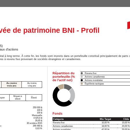
vée de patrimoine BNI - Profil
5)
aux d'actions
tal à long terme. À cette fin, les fonds sont investis dans un portefeuille constitué principalement de parts 
titres à revenu fixe provenant de sociétés étrangères et canadiennes.
Répartition du
Revenu fixe
portefeuille (%
Actions canadiennes
de l’actif net)
Actions mondiales
Au moins
Au moins
Équilibrés tactiques
trois ans
cinq ans
Moyen à
oyen
Élevé
élevé
250 000 $
100 $
100 $
Fonds
Mensuelle
4 025,6 $
Catégorie
Min Target
Cible
26,65 $
Revenu fixe
10,00 %
15,00 %
30 octobre 2015
 :
266 460 $
Actions canadiennes
18,00 %
20,00 %
0,63 %
Actions mondiales
42,00 %
55,00 %