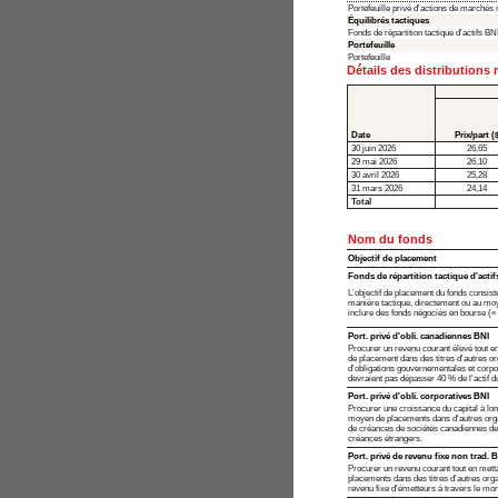
Portefeuille privé d'actions de marché
Équilibrés tactiques
Fonds de répartition tactique d'actifs BN
Portefeuille
Portefeuille
Détails des distributions
Date
Prix/part (
30 juin 2026
26,65
29 mai 2026
26,10
30 avril 2026
25,28
31 mars 2026
24,14
Total
Nom du fonds
Objectif de placement
Fonds de répartition tactique d'actif
L’objectif de placement du fonds consist
manière tactique, directement ou au moy
inclure des fonds négociés en bourse (« F
Port. privé d'obli. canadiennes BNI
Procurer un revenu courant élevé tout en
de placement dans des titres d'autres or
d'obligations gouvernementales et corpo
devraient pas dépasser 40 % de l'actif d
Port. privé d'obli. corporatives BNI
Procurer une croissance du capital à lon
moyen de placements dans d'autres organ
de créances de sociétés canadiennes de b
créances étrangers.
Port. privé de revenu fixe non trad. 
Procurer un revenu courant tout en metta
placements dans des titres d'autres orga
revenu fixe d'émetteurs à travers le mon