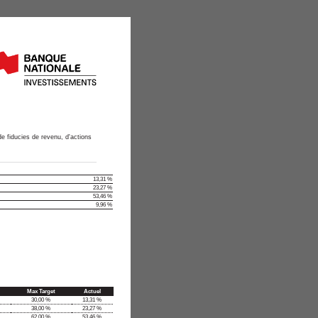
de fiducies de revenu, d'actions
13,31 %
23,27 %
53,46 %
9,96 %
Max Target
Actuel
30,00 %
13,31 %
38,00 %
23,27 %
62,00 %
53,46 %