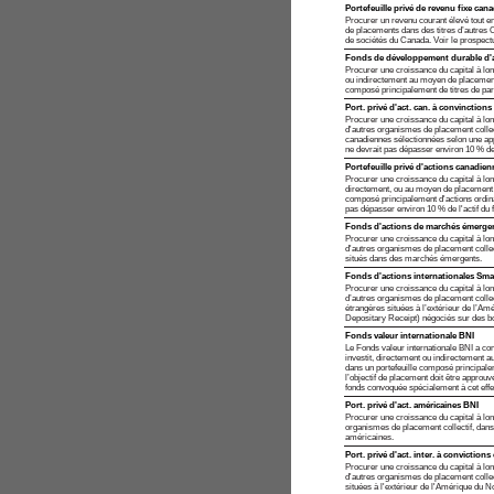
Portefeuille privé de revenu fixe can
Procurer un revenu courant élevé tout en
de placements dans des titres d’autres 
de sociétés du Canada. Voir le prospectu
Fonds de développement durable d'
Procurer une croissance du capital à lon
ou indirectement au moyen de placements
composé principalement de titres de par
Port. privé d'act. can. à convinctions
Procurer une croissance du capital à lo
d'autres organismes de placement collec
canadiennes sélectionnées selon une ap
ne devrait pas dépasser environ 10 % de 
Portefeuille privé d'actions canadie
Procurer une croissance du capital à long
directement, ou au moyen de placement d
composé principalement d'actions ordina
pas dépasser environ 10 % de l'actif du 
Fonds d'actions de marchés émergent
Procurer une croissance du capital à lo
d'autres organismes de placement collect
situés dans des marchés émergents.
Fonds d'actions internationales Sm
Procurer une croissance du capital à lo
d’autres organismes de placement collect
étrangères situées à l’extérieur de l’Am
Depositary Receipt) négociés sur des b
Fonds valeur internationale BNI
Le Fonds valeur internationale BNI a co
investit, directement ou indirectement 
dans un portefeuille composé principalem
l’objectif de placement doit être approu
fonds convoquée spécialement à cet effe
Port. privé d'act. américaines BNI
Procurer une croissance du capital à lo
organismes de placement collectif, dans 
américaines.
Port. privé d'act. inter. à convictions
Procurer une croissance du capital à lo
d'autres organismes de placement collec
situées à l'extérieur de l'Amérique du 