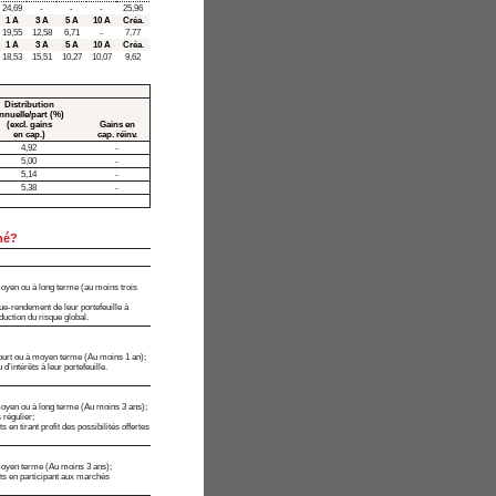
24,69
-
-
-
25,96
1 A
3 A
5 A
10 A
Créa.
19,55
12,58
6,71
-
7,77
1 A
3 A
5 A
10 A
Créa.
18,53
15,51
10,27
10,07
9,62
Distribution
nnuelle/part (%)
(excl. gains
Gains en
en cap.)
cap. réinv.
4,92
-
5,00
-
5,14
-
5,38
-
iné?
moyen ou à long terme (au moins trois
que-rendement de leur portefeuille à
éduction du risque global.
court ou à moyen terme (Au moins 1 an);
d’intérêts à leur portefeuille.
moyen ou à long terme (Au moins 3 ans);
 régulier;
 en tirant profit des possibilités offertes
 moyen terme (Au moins 3 ans);
ts en participant aux marchés