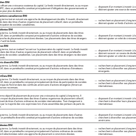
adien BNI
 offrant une croissance soutenue du capital. Le fonds investit directement, ou au moyen
disposent d’un montant à investir à 
OPC, dans un portefeuille constitué principalement d’obligations des gouvernements et
désirent ajouter une source de revenu 
s pour plus de détails.
actions canadiennes BNI
g terme tout en suivant une approche de développement durable. Il investit, directement
recherchent un placement à long ter
 dans des titres d’autres organismes de placement collectif, dans un portefeuille
désirent ajouter un fonds d’actions ca
ticipation de sociétés canadiennes.
 élévées BNI
ng terme. Le fonds investit directement, ou au moyen de placements dans des titres
tif, dans un portefeuille composé principalement d'actions ordinaires de sociétés
disposent d’un montant à investir à 
proche de placement à convictions élevées. Les placements dans des titres étrangers
désirent ajouter un volet de croissanc
l'actif du fonds.
nnes BNI
 terme, tout en mettant l'accent sur la préservation du capital investi. Le fonds investit
disposent d'un montant à investir à 
ans des titres d'autres organismes de placement collectif, dans un portefeuille
désirent recevoir un revenu de divid
ires de sociétés canadiennes. Les placements dans des titres étrangers ne devraient
désirent ajouter un volet de croissanc
fonds.
s diversifié BNI
ng terme. Le fonds investit directement, ou au moyen de placements dans des titres
recherchent un placement à long ter
if, dans un portefeuille constitué principalement d'actions ordinaires d'émetteurs
recherchent à diversifier ses placem
émergents.
artData BNI
ng terme. Ce fonds investit directement, ou au moyen de placements dans des titres
recherchent un placement à long ter
if, dans un portefeuille composé principalement de titres de participation de sociétés
recherchent à diversifier ses placem
érique du Nord et dans des certificats américains d’actions étrangères (American
internationaux.
ourses reconnues.
mme objectif de placement de procurer une croissance du capital à long terme. Il
au moyen de placements dans des titres d’autres organismes de placement collectif,
disposent d’un montant à investir à l
ent de titres d’actions ordinaires de sociétés internationales. Tout changement à
cherchent à diversifier leurs placem
vé par la majorité des voix exprimées lors d’une assemblée des porteurs de parts du
internationaux
t.
ng terme. Le fonds investit directement, ou au moyen de placements dans d'autres
disposent d’un montant à investir à 
un portefeuille diversifié constitué principalement d'actions ordinaires de sociétés
cherchent à diversifier ses placemen
américains.
 élevées BNI
ng terme. Le fonds investit directement, ou au moyen de placement dans des titres
recherchent un placement à long ter
tif, dans un portefeuille composé principalement d'actions ordinaires de sociétés
recherchent à diversifier ses placem
Nord sélectionnées selon une approche de placement à convictions élevées.
internationaux.