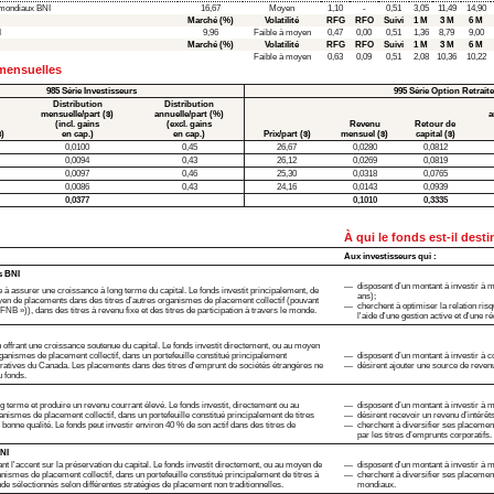
s mondiaux BNI
16,67
Moyen
1,10
-
0,51
3,05
11,49
14,90
Marché (%)
Volatilité
RFG
RFO
Suivi
1 M
3 M
6 M
I
9,96
Faible à moyen
0,47
0,00
0,51
1,36
8,79
9,00
Marché (%)
Volatilité
RFG
RFO
Suivi
1 M
3 M
6 M
Faible à moyen
0,63
0,09
0,51
2,08
10,36
10,22
 mensuelles
985 Série Investisseurs
995 Série Option Retraite
Distribution
Distribution
mensuelle/part ($)
annuelle/part (%)
a
(incl. gains
(excl. gains
Revenu
Retour de
$)
en cap.)
en cap.)
Prix/part ($)
mensuel ($)
capital ($)
0,0100
0,45
26,67
0,0280
0,0812
0,0094
0,43
26,12
0,0269
0,0819
0,0097
0,46
25,30
0,0318
0,0765
0,0086
0,43
24,16
0,0143
0,0939
0,0377
0,1010
0,3335
À qui le fonds est-il dest
Aux investisseurs qui :
s BNI
disposent d’un montant à investir à 
e à assurer une croissance à long terme du capital. Le fonds investit principalement, de
ans);
en de placements dans des titres d’autres organismes de placement collectif (pouvant
cherchent à optimiser la relation ris
NB »)), dans des titres à revenu fixe et des titres de participation à travers le monde.
l'aide d'une gestion active et d'une r
 offrant une croissance soutenue du capital. Le fonds investit directement, ou au moyen
ganismes de placement collectif, dans un portefeuille constitué principalement
disposent d’un montant à investir à 
ratives du Canada. Les placements dans des titres d'emprunt de sociétés étrangères ne
désirent ajouter une source de revenu 
u fonds.
g terme et produire un revenu courrant élevé. Le fonds investit, directement ou au
disposent d’un montant à investir à 
ismes de placement collectif, dans un portefeuille constitué principalement de titres
désirent recevoir un revenu d’intérêts
onne qualité. Le fonds peut investir environ 40 % de son actif dans des titres de
cherchent à diversifier ses placements
par les titres d’emprunts corporatifs.
BNI
nt l'accent sur la préservation du capital. Le fonds investit directement, ou au moyen de
disposent d'un montant à investir à
nismes de placement collectif, dans un portefeuille constitué principalement de titres à
cherchent à diversifier ses placemen
de sélectionnés selon différentes stratégies de placement non traditionnelles.
mondiaux.