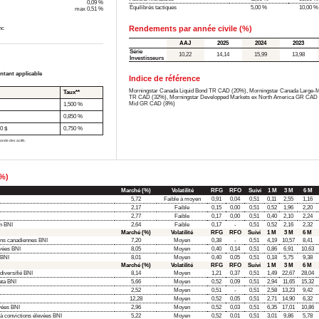
0,09 %
Équilibrés tactiques
5,00 %
10,00 %
max 0,51 %
Rendements par année civile (%)
nc
AAJ
2025
2024
2023
Série
10,22
14,14
15,99
13,98
Investisseurs
ntant applicable
Indice de référence
Morningstar Canada Liquid Bond TR CAD (20%), Morningstar Canada Large-
Taux**
TR CAD (32%), Morningstar Developped Markets ex North America GR CAD (
Mid GR CAD (8%)
1,500 %
0,850 %
0 $
0,750 %
ande des actifs.
(%)
Marché (%)
Volatilité
RFG
RFO
Suivi
1 M
3 M
6 M
5,72
Faible à moyen
0,91
0,04
0,51
0,11
2,55
1,16
2,17
Faible
0,15
0,00
0,51
0,52
1,96
2,20
2,77
Faible
0,17
0,00
0,51
0,40
2,10
2,24
en BNI
2,64
Faible
0,17
-
0,51
0,52
2,16
2,32
Marché (%)
Volatilité
RFG
RFO
Suivi
1 M
3 M
6 M
ons canadiennes BNI
7,20
Moyen
0,38
-
0,51
4,19
10,57
8,41
évées BNI
8,05
Moyen
0,40
0,14
0,51
0,86
6,91
10,63
 BNI
8,01
Moyen
0,40
0,05
0,51
0,18
5,75
9,38
Marché (%)
Volatilité
RFG
RFO
Suivi
1 M
3 M
6 M
iversifié BNI
8,14
Moyen
1,21
0,37
0,51
1,49
22,67
28,04
ata BNI
5,66
Moyen
0,52
0,09
0,51
2,94
11,65
15,32
2,52
Moyen
0,51
-
0,51
2,58
13,23
9,42
12,28
Moyen
0,52
0,05
0,51
2,71
14,90
6,32
evées BNI
2,96
Moyen
0,52
0,03
0,51
6,35
17,01
10,86
 à convictions élevées BNI
5,22
Moyen
0,52
0,01
0,51
3,01
9,86
5,78