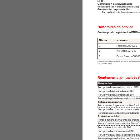
RFO :
Commission de suivi annuelle :
(inclus dans les Honoraires de service)
Gestionnaire de portefeuille :
Banque Nationale Investissements i
Honoraires de service
Gestion privée de patrimoine BNI Mo
Niveau
au niveau*
1
Premiers 250 000 $
2
250 000 $ suivants
3
En excédent du 500 00
*Les niveaux sont appliqués en fonction de la valeur march
**Excluant les taxes
Rendements annualisés 
Revenu fixe
Port. privé de revenu fixe non trad. BNI
Port. privé d'obli. canadiennes BNI
Port. privé d'obli. corporatives BNI
Portefeuille privé de revenu fixe canadi
Actions canadiennes
Fonds de développement durable d'acti
Port. privé d'act. can. à convinctions él
Portefeuille privé d'actions canadiennes
Actions mondiales
Fonds d'actions de marchés émergents d
Fonds d'actions internationales SmartD
Fonds valeur internationale BNI
Port. privé d'act. américaines BNI
Port. privé d'act. inter. à convictions él
Portefeuille privé d'actions américaines