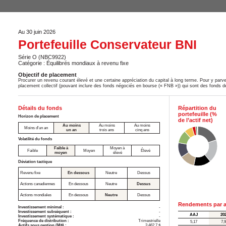
Au 30 juin 2026
Portefeuille Conservateur BNI
Série O (NBC9922)
Catégorie : Équilibrés mondiaux à revenu fixe
Objectif de placement
Procurer un revenu courant élevé et une certaine appréciation du capital à long terme. Pour y parven
placement collectif (pouvant inclure des fonds négociés en bourse (« FNB »)) qui sont des fonds de 
Détails du fonds
Répartition du
portefeuille (%
Horizon de placement
de l’actif net)
Au moins
Au moins
Au moins
Moins d'un an
un an
trois ans
cinq ans
Volatilité du fonds
Faible à
Moyen à
Faible
Moyen
Élevé
moyen
élevé
Déviation tactique
Revenu fixe
En dessous
Neutre
Dessus
Actions canadiennes
En dessous
Neutre
Dessus
Actions mondiales
En dessous
Neutre
Dessus
Rendements par a
Investissement minimal :
-
Investissement subséquent :
-
AAJ
20
Investissement systématique :
-
Fréquence de distribution :
Trimestrielle
5,17
7,
Actifs sous gestion (M$) :
3 462,7 $