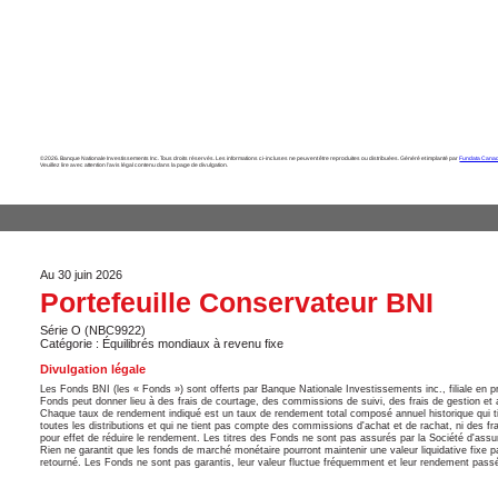
©2026. Banque Nationale Investissements Inc. Tous droits réservés. Les informations ci-incluses ne peuvent être reproduites ou distribuées. Généré et implanté par
Fundata Canad
Veuillez lire avec attention l’avis légal contenu dans la page de divulgation.
Au 30 juin 2026
Portefeuille Conservateur BNI
Série O (NBC9922)
Catégorie : Équilibrés mondiaux à revenu fixe
Divulgation légale
Les Fonds BNI (les « Fonds ») sont offerts par Banque Nationale Investissements inc., filiale en
Fonds peut donner lieu à des frais de courtage, des commissions de suivi, des frais de gestion et a
Chaque taux de rendement indiqué est un taux de rendement total composé annuel historique qui tie
toutes les distributions et qui ne tient pas compte des commissions d'achat et de rachat, ni des fra
pour effet de réduire le rendement. Les titres des Fonds ne sont pas assurés par la Société d'as
Rien ne garantit que les fonds de marché monétaire pourront maintenir une valeur liquidative fixe 
retourné. Les Fonds ne sont pas garantis, leur valeur fluctue fréquemment et leur rendement passé 