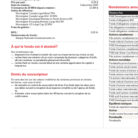
Prix par part :
11,09 $
Date de création :
3 décembre 2020
Rendements annua
Croissance de 10 000 $ depuis création :
13 384 $
Indice de référence :
Revenu fixe
Morningstar Canada Liquid Bond 70%
Morningstar Canada Large-Mid 10.50%
FNB Développement durabl
Morningstar Developed Markets ex North America 6%
Fonds d'obligations BNI
Morningstar Emerging Markets Large-Mid 3%
Fonds d'obligations corpora
Morningstar US Large Cap 10.50%
Frais de gestion :
-
Fds obligations mondiales t
Fonds obligations rendemen
RFG :
0,05 %
Actions canadiennes
Gestionnaire du fonds :
Banque Nationale Investissements inc
Fds actions canadiennes to
Fonds indiciel d'actions ca
FNB Développement durabl
À qui le fonds est-il destiné?
Fonds d'actions canadienn
Aux investisseurs qui :
FNB Indc Mstar Can Mome
disposent d’un montant à investir de court ou moyen terme (au moins un an);
Fds actions canadiennes c
recherchent une solution clé en main composée de plusieurs catégories d'actifs
Actions mondiales
afin de constituer un portefeuille pleinement diversifié;
recherchent un revenu courant élevé et une certaine appréciation du capital à
Portefeuille privé d'action
long terme.
Fonds actions américaines
Fonds de revenu d'actions 
Droits du souscripteur
Fonds actions marchés émer
Fd actions internationales
En vertu des lois sur les valeurs mobilières de certaines provinces et certains
Fonds indiciel d'actions am
territoires, vous avez le droit :
de résoudre un contrat de souscription de titres d'un fonds dans les deux jours
Fonds d'actions internation
ouvrables suivant la réception du prospectus simplifié ou de l'aperçu du fonds;
Fonds valeur internationale
ou
Fonds actif actions mondia
d'annuler votre souscription dans les 48 heures suivant la réception de sa
confirmation.
FNB actif d'actions interna
FNB Développement durabl
Équilibrés tactiques
Fonds de répartition tactiqu
Autres
Fonds revenu fixe sans con
Portefeuille
Portefeuille