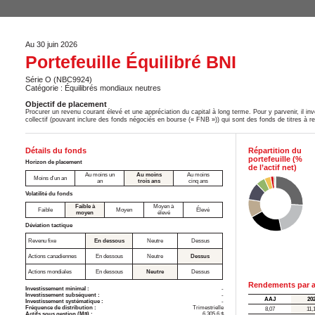
Au 30 juin 2026
Portefeuille Équilibré BNI
Série O (NBC9924)
Catégorie : Équilibrés mondiaux neutres
Objectif de placement
Procurer un revenu courant élevé et une appréciation du capital à long terme. Pour y parvenir, il in
collectif (pouvant inclure des fonds négociés en bourse (« FNB »)) qui sont des fonds de titres à r
Détails du fonds
Répartition du
portefeuille (%
Horizon de placement
de l’actif net)
Au moins un
Au moins
Au moins
Moins d'un an
an
trois ans
cinq ans
Volatilité du fonds
Faible à
Moyen à
Faible
Moyen
Élevé
moyen
élevé
Déviation tactique
Revenu fixe
En dessous
Neutre
Dessus
Actions canadiennes
En dessous
Neutre
Dessus
Actions mondiales
En dessous
Neutre
Dessus
Rendements par a
Investissement minimal :
-
Investissement subséquent :
-
AAJ
20
Investissement systématique :
-
Fréquence de distribution :
Trimestrielle
8,07
11,
Actifs sous gestion (M$) :
6 305,6 $