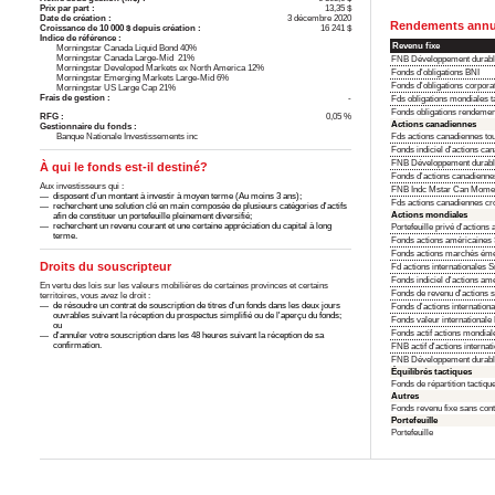
Prix par part :
13,35 $
Date de création :
3 décembre 2020
Rendements annua
Croissance de 10 000 $ depuis création :
16 241 $
Indice de référence :
Revenu fixe
Morningstar Canada Liquid Bond 40%
Morningstar Canada Large-Mid 21%
FNB Développement durabl
Morningstar Developed Markets ex North America 12%
Fonds d'obligations BNI
Morningstar Emerging Markets Large-Mid 6%
Fonds d'obligations corpora
Morningstar US Large Cap 21%
Frais de gestion :
-
Fds obligations mondiales t
Fonds obligations rendemen
RFG :
0,05 %
Actions canadiennes
Gestionnaire du fonds :
Banque Nationale Investissements inc
Fds actions canadiennes to
Fonds indiciel d'actions ca
FNB Développement durabl
À qui le fonds est-il destiné?
Fonds d'actions canadienn
Aux investisseurs qui :
FNB Indc Mstar Can Mome
disposent d’un montant à investir à moyen terme (Au moins 3 ans);
Fds actions canadiennes c
recherchent une solution clé en main composée de plusieurs catégories d'actifs
Actions mondiales
afin de constituer un portefeuille pleinement diversifié;
recherchent un revenu courant et une certaine appréciation du capital à long
Portefeuille privé d'action
terme.
Fonds actions américaines
Fonds actions marchés émer
Droits du souscripteur
Fd actions internationales
Fonds indiciel d'actions am
En vertu des lois sur les valeurs mobilières de certaines provinces et certains
Fonds de revenu d'actions 
territoires, vous avez le droit :
de résoudre un contrat de souscription de titres d'un fonds dans les deux jours
Fonds d'actions internation
ouvrables suivant la réception du prospectus simplifié ou de l'aperçu du fonds;
Fonds valeur internationale
ou
Fonds actif actions mondia
d'annuler votre souscription dans les 48 heures suivant la réception de sa
confirmation.
FNB actif d'actions interna
FNB Développement durabl
Équilibrés tactiques
Fonds de répartition tactiqu
Autres
Fonds revenu fixe sans con
Portefeuille
Portefeuille