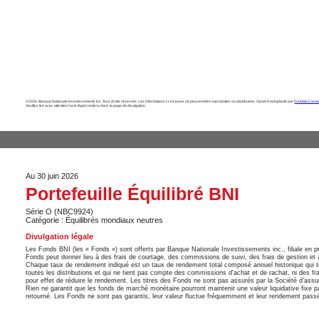
©2026. Banque Nationale Investissements Inc. Tous droits réservés. Les informations ci-incluses ne peuvent être reproduites ou distribuées. Généré et implanté par
Fundata Canad
Veuillez lire avec attention l’avis légal contenu dans la page de divulgation.
Au 30 juin 2026
Portefeuille Équilibré BNI
Série O (NBC9924)
Catégorie : Équilibrés mondiaux neutres
Divulgation légale
Les Fonds BNI (les « Fonds ») sont offerts par Banque Nationale Investissements inc., filiale en
Fonds peut donner lieu à des frais de courtage, des commissions de suivi, des frais de gestion et a
Chaque taux de rendement indiqué est un taux de rendement total composé annuel historique qui tie
toutes les distributions et qui ne tient pas compte des commissions d'achat et de rachat, ni des fra
pour effet de réduire le rendement. Les titres des Fonds ne sont pas assurés par la Société d'as
Rien ne garantit que les fonds de marché monétaire pourront maintenir une valeur liquidative fixe 
retourné. Les Fonds ne sont pas garantis, leur valeur fluctue fréquemment et leur rendement passé 